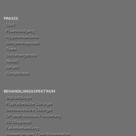
PRAXIS
-
Start
-
Praxisrundgang
-
Hygienestandards
-
Röntgendiagnostik
-
Team
-
Stellenangebote
-
Aktuell
-
Anfahrt
-
Kontaktdaten
BEHANDLUNGSSPEKTRUM
-
Implantologie
-
Präprothetische Chirurgie
-
Dentoalveoläre Chirurgie
-
OP unter Narkose / Sedierung
-
3D-Diagnostik
-
Faltenbehandlung
-
Hautverjüngung / Skin Rejuvenation