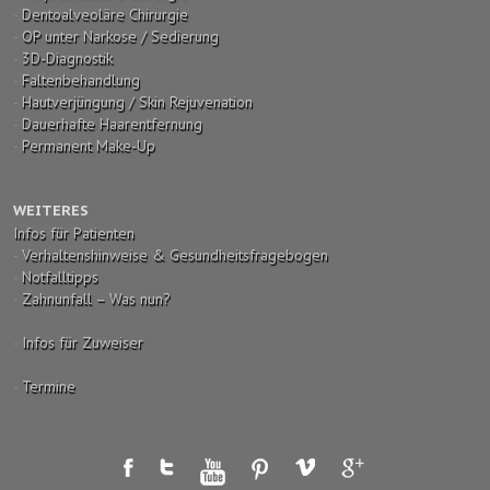
-
Dentoalveoläre Chirurgie
-
OP unter Narkose / Sedierung
-
3D-Diagnostik
-
Faltenbehandlung
-
Hautverjüngung / Skin Rejuvenation
-
Dauerhafte Haarentfernung
-
Permanent Make-Up
WEITERES
Infos für Patienten
-
Verhaltenshinweise & Gesundheitsfragebogen
-
Notfalltipps
-
Zahnunfall – Was nun?
-
Infos für Zuweiser
-
Termine