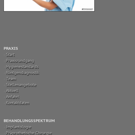
PRAXIS
-
Start
-
Praxisrundgang
-
Hygienestandards
-
Röntgendiagnostik
-
Team
-
Stellenangebote
-
Aktuell
-
Anfahrt
-
Kontaktdaten
BEHANDLUNGSSPEKTRUM
-
Implantologie
-
Präprothetische Chirurgie