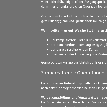
wenn nicht frühzeitig entfernt, Ausgangspun
dann in einer umfangreichen Operation behan
Aus diesem Grund ist die Betrachtung von La
gute Mundhygiene und- gesundheit. Bei folgen
Wann sollte man ggf. Weisheitszähne ent
Bei kompliziertem und nur unvollständ
der damit verbundenen ungünstig zugäng
der daraus resultierenden Karies,
oder wegen der Entstehung von Zyste
Gerne beraten wir Sie ausführlich zu Ihrer ind
Zahnerhaltende Operationen
Dank moderner Behandlungsmethoden können h
noch hätten gezogen werden müssen. Einige B
Wurzelkanalfüllung und Wurzelspitzenrese
Häufig entstehen im Bereich der Wurzelsp
Maßnahme in solchen Fällen ist die sogenann