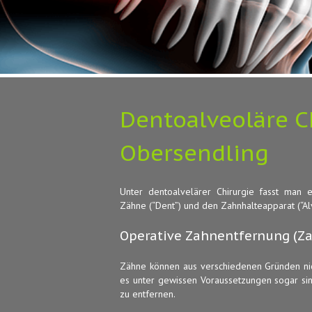
Dentoalveoläre C
Obersendling
Unter dentoalvelärer Chirurgie fasst man e
Zähne (“Dent”) und den Zahnhalteapparat (“A
Operative Zahnentfernung (Zah
Zähne können aus verschiedenen Gründen nich
es unter gewissen Voraussetzungen sogar sin
zu entfernen.