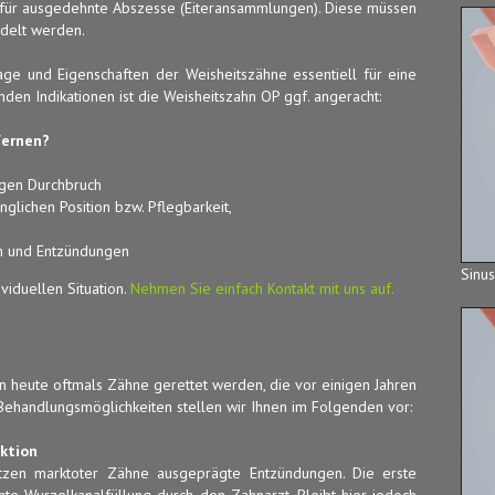
kt für ausgedehnte Abszesse (Eiteransammlungen). Diese müssen
delt werden.
ge und Eigenschaften der Weisheitszähne essentiell für eine
den Indikationen ist die Weisheitszahn OP ggf. angeracht:
fernen?
igen Durchbruch
lichen Position bzw. Pflegbarkeit,
n und Entzündungen
Sinu
ividuellen Situation.
Nehmen Sie einfach Kontakt mit uns auf.
eute oftmals Zähne gerettet werden, die vor einigen Jahren
ehandlungsmöglichkeiten stellen wir Ihnen im Folgenden vor:
ktion
itzen marktoter Zähne ausgeprägte Entzündungen. Die erste
te Wurzelkanalfüllung durch den Zahnarzt. Bleibt hier jedoch