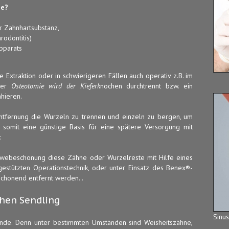
ge?
r Zahnhartsubstanz,
odontitis)
pparats
 Extraktion oder in schwierigeren Fällen auch operativ z.B. im
der
Osteotomie wird der Kieferk
nochen durchtrennt bzw. ein
hieren.
entfernung die Wurzeln zu trennen und einzeln zu bergen, um
somit eine günstige Basis für eine spätere Versorgung mit
:
ewebeschonung diese Zähne oder Wurzelreste mit Hilfe eines
estützten Operationstechnik, oder unter Einsatz des Benex®-
schonend entfernt werden. .
hen Sendling
Sinus
ünde. Denn unter bestimmten Umständen sind Weisheitszähne,