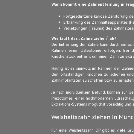
Wann kommt eine Zahnentfernung in Fra
Fortgeschrittene kariöse Zerstörung de
Erkrankung des Zahnhalteapparates (Par
Verletzungen (Trauma) des Zahnhaltea
Wie läuft das „Zähne ziehen“ ab?
Die Entfernung der Zähne kann durch einfache
Rahmen einer Osteotomie erfolgen. Bei 
Knochenstück entfernt um einen Zahn zu extra
Häufig ist es sinnvoll, im Rahmen der Zahn
den ortsständigen Knochen zu schonen und 
Zahnimplantaten zu schaffen bzw. zu erhalten
Je nach individuellem Befund, können zur G
Piezotomes, einer hochmodernen ultraschallg
Extraktions-Systems möglichst vorsichtig und 
Weisheitszahn ziehen in Münc
Für eine Weisheitszahn OP gibt es viele Gr