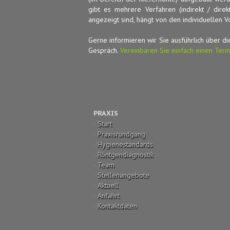
gibt es mehrere Verfahren (indirekt / direk
angezeigt sind, hängt von den individuellen 
Gerne informieren wir Sie ausführlich über 
Gespräch.
Vereinbaren Sie einfach einen Term
PRAXIS
-
Start
-
Praxisrundgang
-
Hygienestandards
-
Röntgendiagnostik
-
Team
-
Stellenangebote
-
Aktuell
-
Anfahrt
-
Kontaktdaten