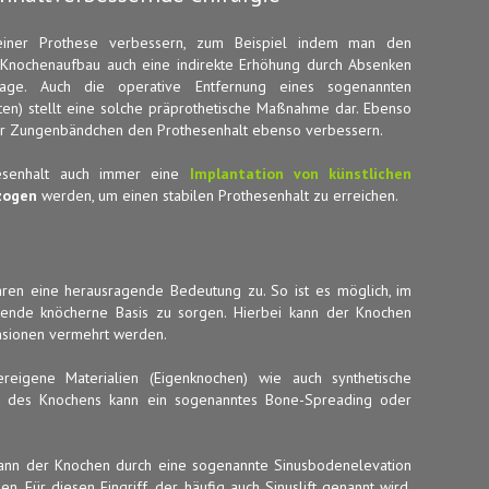
 einer Prothese verbessern, zum Beispiel indem man den
Knochenaufbau auch eine indirekte Erhöhung durch Absenken
Frage. Auch die operative Entfernung eines sogenannten
en) stellt eine solche präprothetische Maßnahme dar. Ebenso
der Zungenbändchen den Prothesenhalt ebenso verbessern.
thesenhalt auch immer eine
Implantation von künstlichen
ezogen
werden, um einen stabilen Prothesenhalt zu erreichen.
en eine herausragende Bedeutung zu. So ist es möglich, im
chende knöcherne Basis zu sorgen. Hierbei kann der Knochen
ensionen vermehrt werden.
igene Materialien (Eigenknochen) wie auch synthetische
te des Knochens kann ein sogenanntes Bone-Spreading oder
kann der Knochen durch eine sogenannte Sinusbodenelevation
. Für diesen Eingriff, der häufig auch Sinuslift genannt wird,