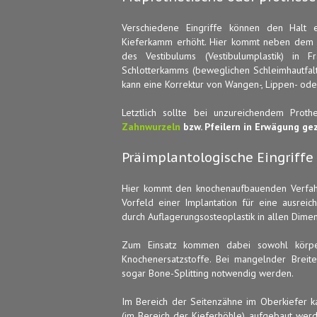
Verschiedene Eingriffe können den Halt
Kieferkamm erhöht. Hier kommt neben dem 
des Vestibulums (Vestibulumplastik) in 
Schlotterkamms (beweglichen Schleimhautfalt
kann eine Korrektur von Wangen-, Lippen- o
Letztlich sollte bei unzureichendem Pro
Zahnwurzeln
bzw. Pfeilern in Erwägung g
Präimplantologische Eingriffe
Hier kommt den knochenaufbauenden Verfahr
Vorfeld einer Implantation für eine ausrei
durch Auflagerungsosteoplastik in allen Dim
Zum Einsatz kommen dabei sowohl körpere
Knochenersatzstoffe. Bei mangelnder Brei
sogar Bone-Splitting notwendig werden.
Im Bereich der Seitenzähne im Oberkiefer 
(im Bereich der Kieferhöhle) aufgebaut werden