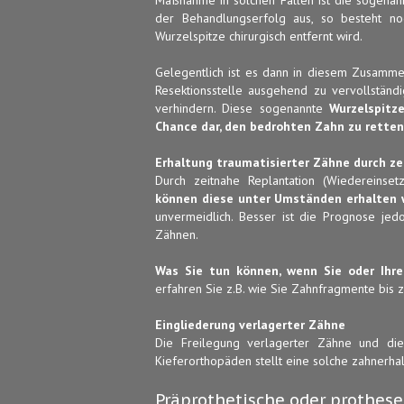
der Behandlungserfolg aus, so besteht no
Wurzelspitze chirurgisch entfernt wird.
Gelegentlich ist es dann in diesem Zusamme
Resektionsstelle ausgehend zu vervollstän
verhindern. Diese sogenannte
Wurzelspitz
Chance dar, den bedrohten Zahn zu retten
Erhaltung traumatisierter Zähne durch z
Durch zeitnahe Replantation (Wiedereinse
können diese unter Umständen erhalten
unvermeidlich. Besser ist die Prognose jed
Zähnen.
Was Sie tun können, wenn Sie oder Ihre
erfahren Sie z.B. wie Sie Zahnfragmente bis z
Eingliederung verlagerter Zähne
Die Freilegung verlagerter Zähne und die
Kieferorthopäden stellt eine solche zahnerh
Präprothetische oder prothes