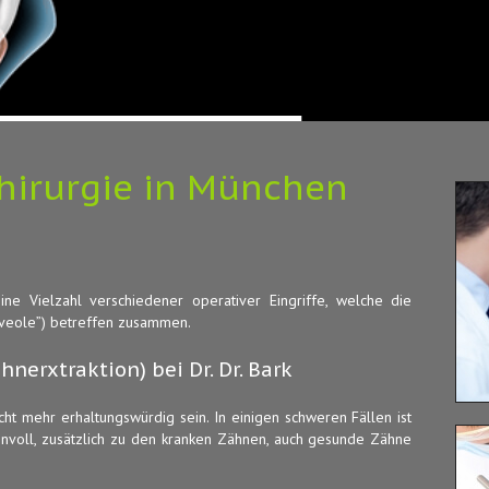
hirurgie in München
ine Vielzahl verschiedener operativer Eingriffe, welche die
lveole”) betreffen zusammen.
nerxtraktion) bei Dr. Dr. Bark
t mehr erhaltungswürdig sein. In einigen schweren Fällen ist
nvoll, zusätzlich zu den kranken Zähnen, auch gesunde Zähne