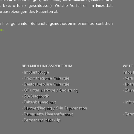
t bzw. offen / geschlossen). Welche Verfahren im Einzelfall
Voraussetzungen des Patienten ab.
die hier genannten Behandlungsmethoden in einem persönlichen
in.
BEHANDLUNGSSPEKTRUM
WEIT
-
Implantologie
Infos 
-
Präprothetische Chirurgie
-
Verh
-
Dentoalveoläre Chirurgie
-
Notfa
-
OP unter Narkose / Sedierung
-
Zahn
-
3D-Diagnostik
-
Faltenbehandlung
-
Info
-
Hautverjüngung / Skin Rejuvenation
-
Dauerhafte Haarentfernung
-
Term
-
Permanent Make-Up