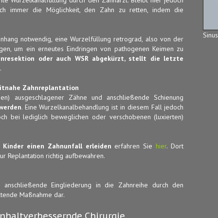
ch immer die Möglichkeit, den Zahn zu retten, indem die
Sinus
nhang notwendig, eine Wurzelfüllung retrograd, also von der
digen, um ein erneutes Eindringen von pathogenen Keimen zu
enresektion oder auch WSR abgekürzt, stellt die letzte
.
eitnahe Zahnreplantation
tzen) ausgeschlagener Zähne und anschließende Schienung
 werden
. Eine Wurzelkanalbehandlung ist in diesem Fall jedoch
och bei lediglich beweglichen oder verschobenen (luxierten)
 Kinder einen Zahnunfall erleiden
erfahren Sie
hier
. Dort
ur Replantation richtig aufbewahren.
 anschließende Eingliederung in die Zahnreihe durch den
altende Maßnahme dar.
enhaltverbessernde Chirurgie