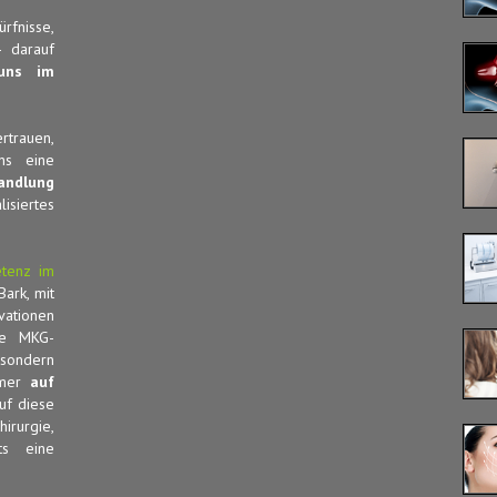
fnisse,
 darauf
uns im
rtrauen,
ns eine
andlung
siertes
etenz im
Bark, mit
vationen
re MKG-
 sondern
mmer
auf
f diese
rurgie,
ets eine