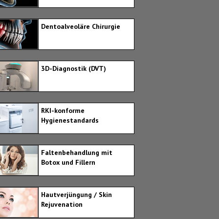
Dentoalveoläre Chirurgie
3D-Diagnostik (DVT)
RKI-konforme
Hygienestandards
Faltenbehandlung mit
Botox und Fillern
Hautverjüngung / Skin
Rejuvenation