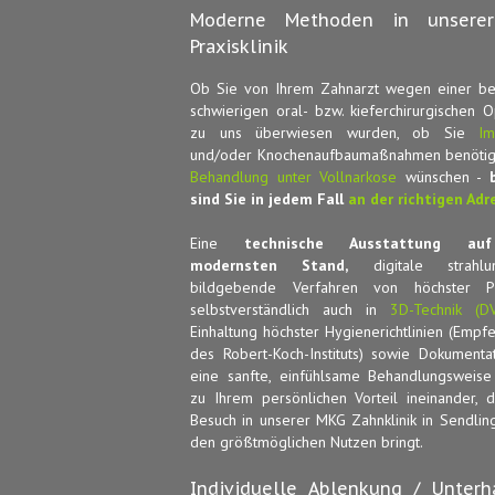
Moderne Methoden in unsere
Praxisklinik
Ob Sie von Ihrem Zahnarzt wegen einer b
schwierigen oral- bzw. kieferchirurgischen O
zu uns überwiesen wurden, ob Sie
Imp
und/oder Knochenaufbaumaßnahmen benötig
Behandlung unter Vollnarkose
wünschen -
sind Sie in jedem Fall
an der richtigen Adr
Eine
technische Ausstattung a
modernsten Stand,
digitale strahlu
bildgebende Verfahren von höchster Prä
selbstverständlich auch in
3D-Technik (DV
Einhaltung höchster Hygienerichtlinien (Empf
des Robert-Koch-Instituts) sowie Dokumenta
eine sanfte, einfühlsame Behandlungsweise
zu Ihrem persönlichen Vorteil ineinander, d
Besuch in unserer MKG Zahnklinik in Sendling
den größtmöglichen Nutzen bringt.
Individuelle Ablenkung / Unterh