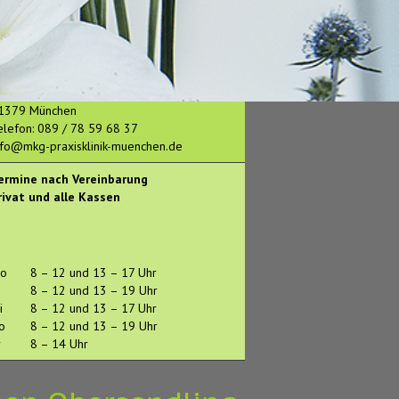
Teams
!
ahnarzt und Facharzt für Mund-,
iefer- und Gesichtschirurgie
achtlfinger Strasse 5
1379 München
elefon:
089 / 78 59 68 37
nfo@mkg-praxisklinik-muenchen.de
ermine nach Vereinbarung
rivat und alle Kassen
o
8 – 12 und 13 – 17 Uhr
i
8 – 12 und 13 – 19 Uhr
i
8 – 12 und 13 – 17 Uhr
o
8 – 12 und 13 – 19 Uhr
r
8 – 14 Uhr