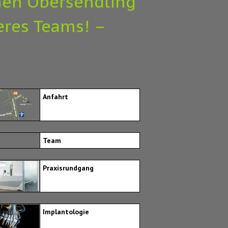
hen Obersendling
seres Teams! –
Anfahrt
Team
Praxisrundgang
Implantologie