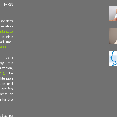
r MKG
esonders
peration
lantate
en, eine
bei uns
esse.
uf dem
ngsarme
zision,
T),
die
ehlungen
tion und
 greifen
amit Ihr
 für Sie
altung