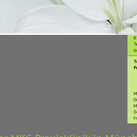
Z
K
M
8
T
i
T
P
M
D
M
D
F