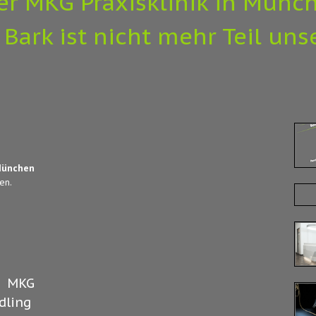
r MKG Praxisklinik in Münc
. Bark ist nicht mehr Teil un
München
en.
 MKG
dling