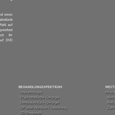
nd eines
hnklinik
Wahl auf
einheit
ch Ihr
 auf DVD
BEHANDLUNGSSPEKTRUM
WEIT
-
Implantologie
Infos 
-
Präprothetische Chirurgie
-
Verh
-
Dentoalveoläre Chirurgie
-
Notfa
-
OP unter Narkose / Sedierung
-
Zahn
-
3D-Diagnostik