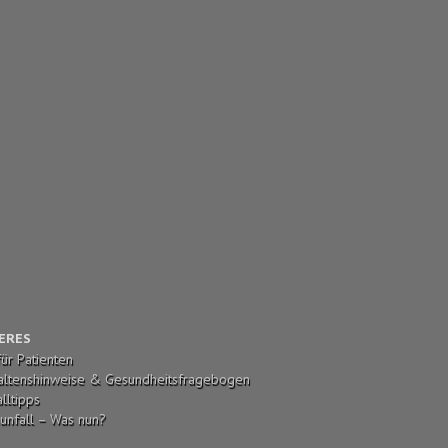
ERES
für Patienten
altenshinweise & Gesundheitsfragebogen
lltipps
unfall – Was nun?