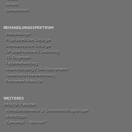
-
Anfahrt
-
Kontaktdaten
BEHANDLUNGSSPEKTRUM
-
Implantologie
-
Präprothetische Chirurgie
-
Dentoalveoläre Chirurgie
-
OP unter Narkose / Sedierung
-
3D-Diagnostik
-
Faltenbehandlung
-
Hautverjüngung / Skin Rejuvenation
-
Dauerhafte Haarentfernung
-
Permanent Make-Up
WEITERES
Infos für Patienten
-
Verhaltenshinweise & Gesundheitsfragebogen
-
Notfalltipps
-
Zahnunfall – Was nun?